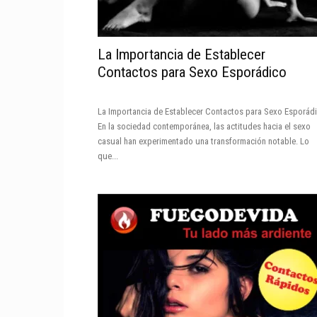
La Importancia de Establecer
Contactos para Sexo Esporádico
La Importancia de Establecer Contactos para Sexo Esporád
En la sociedad contemporánea, las actitudes hacia el sexo
casual han experimentado una transformación notable. Lo
que...