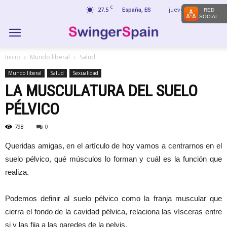
C
27.5
jueves, agosto 6, 2026
España, ES
RED
SOCIAL
Inicio
Mundo liberal
Salud
Mundo liberal
Salud
Sexualidad
LA MUSCULATURA DEL SUELO
PÉLVICO
798
0
Queridas amigas, en el artículo de hoy vamos a centrarnos en el
suelo pélvico, qué músculos lo forman y cuál es la función que
realiza.
Podemos definir al suelo pélvico como la franja muscular que
cierra el fondo de la cavidad pélvica, relaciona las vísceras entre
si y las fija a las paredes de la pelvis.