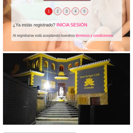
1
2
3
4
5
¿Ya estás registrado?
INICIA SESIÓN
Al registrarse está aceptando nuestros
términos y condiciones
.