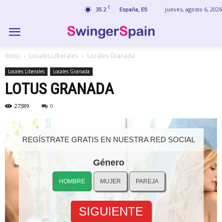
C
35.2
jueves, agosto 6, 2026
España, ES
Inicio
Locales Liberales
Locales Granada
Locales Liberales
Locales Granada
LOTUS GRANADA
27389
0
REGÍSTRATE GRATIS EN NUESTRA RED SOCIAL
Género
HOMBRE
MUJER
PAREJA