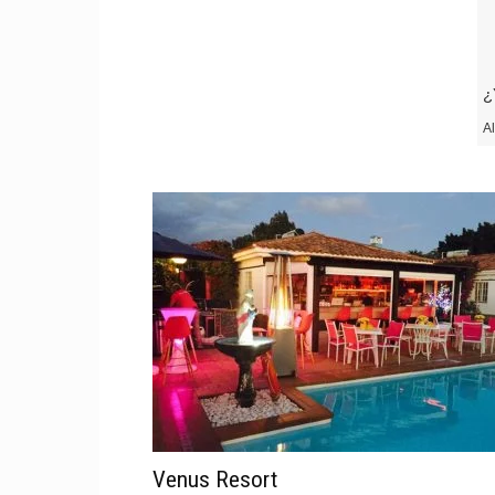
de
¿
A
Pare
Libe
Venus Resort