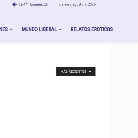
C
32.4
viernes, agosto 7, 2026
España, ES
NES
MUNDO LIBERAL
RELATOS EROTICOS
MÁS RECIENTES
Buscando
¿Fecha de 
MBRE
MUJER
PAREJA