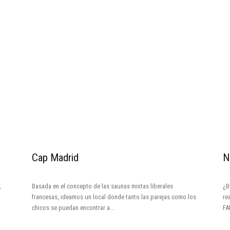
Cap Madrid
N
,
Basada en el concepto de las saunas mixtas liberales
¿B
francesas, ideamos un local donde tanto las parejas como los
re
chicos se puedan encontrar a...
FA