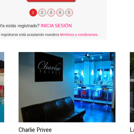
1
2
3
4
5
Ya estás registrado?
INICIA SESIÓN
l registrarse está aceptando nuestros
términos y condiciones
.
jas
rales
Charlie Privee
L