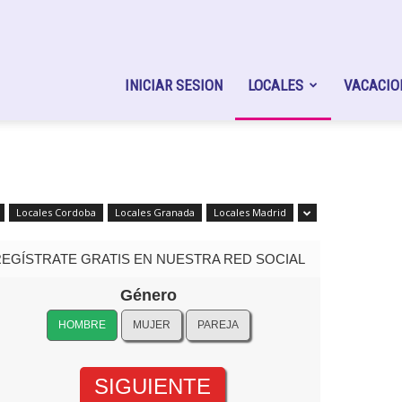
nger
INICIAR SESION
LOCALES
VACACIO
n
Locales Cordoba
Locales Granada
Locales Madrid
REGÍSTRATE GRATIS EN NUESTRA RED SOCIAL
Género
HOMBRE
MUJER
PAREJA
HO
rcambio