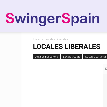
Swi
Inicio
Locales Liberales
Spai
LOCALES LIBERALES
Locales Barcelona
Locales Cádiz
Locales Canarias
–
Inte