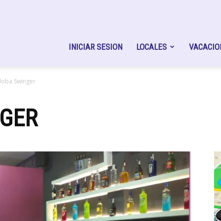
nger
INICIAR SESION
LOCALES
VACACIO
oba Swinger
n
GER
rcambio