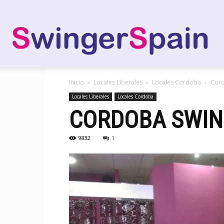
Swi
Inicio
Locales Liberales
Locales Cordoba
Cord
Spai
Locales Liberales
Locales Cordoba
CORDOBA SWIN
9832
1
–
Inte